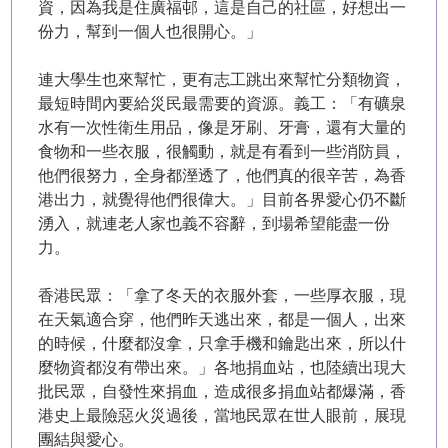
資，因為我是住廣福邨，這是自己的社區，好想出一
份力，幫到一個人也很開心。」
連大學生也來幫忙，更有志工跳出來幫忙分類物資，
最短時間內要給災民最需要的資源。義工：「有礦泉
水有一次性衛生用品，像是牙刷、牙膏，還有大量的
食物和一些衣服，很觸動，就是有看到一些消防員，
他們很努力，全身都溼透了，他們真的很辛苦，為香
港出力，就覺得他們很偉大。」目前各界愛心仍不斷
湧入，就連老人家也義不容辭，到場希望能盡一份
力。
香港民眾：「拿了冬天的衣服外套，一些厚衣服，現
在天氣適合穿，他們昨天逃出來，都是一個人，出來
的時候，什麼都沒拿，只拿手機和鑰匙出來，所以什
麼物資都沒有帶出來。」各地捐血站，也陸續出現大
批民眾，自發性來捐血，造成很多捐血站都爆滿，香
港史上最險惡火災過後，當地民眾在世人眼前，展現
團結與愛心。