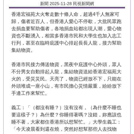
新聞 2025-11-28 民視新聞網
香港宏福苑大火奪走數十條人命，超過4千人無家可
歸，傷者近百人，但香港人愛心不停歇，大批民眾跑
去捐血要幫助傷者，各地捐血站都出現人潮，愛心物
資也不斷湧入，相當多香港市民和大學生也加入志工
行列，甚至在臨時庇護中心排起長長人龍，接力幫助
集結物資。
香港市民接力傳送物資，黑夜中庇護中心外頭，眾人
不分男女自動排起人龍，集結物資送給香港宏福苑大
火的，受災災民。天亮了，物資已經放不下，只能在
外頭堆成一座小山，有市民擔心災情嚴重，紛紛放下
手邊工作來幫忙。
義工：「（都沒有睡？）沒有沒有，（為什麼不睡也
要這樣子？）為什麼？你睡得著嗎？沒錯，妳應該也
睡不著，大家都住香港所以想幫忙。」大學生義工：
「今天凌晨看到還在燒，突然好想幫那些人去找物